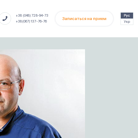
Рус
+38 (048) 728-94-73
Записаться на прием
Укр
+38(067) 137-76-76