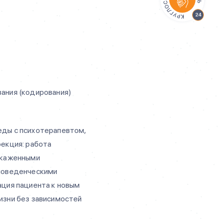
ания (кодирования)
ды с психотерапевтом,
рекция: работа
скаженными
поведенческими
ация пациента к новым
изни без зависимостей