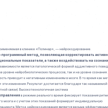
рименяемая в клинике «Полинар», — нейрокодирование.
-программный метод, позволяющая корректировать активн
циональные показатели, а также воздействовать на сознан
 зависимости является патологической формой аддиктивного повед
а уровне нейробиологических процессов, так и на уровне сознания.
ость приводит к негативным изменениям в мозге. В то время как м
 эти изменения. Результат достигается благодаря так называемой
тной связи). Высокотехнологичная система
управления
в режиме реального время фиксирует показания ритм
ого мозга и с учетом этих показаний формирует индивидуальную
ациента. Метод нейрокодирования является весьма эффективным 