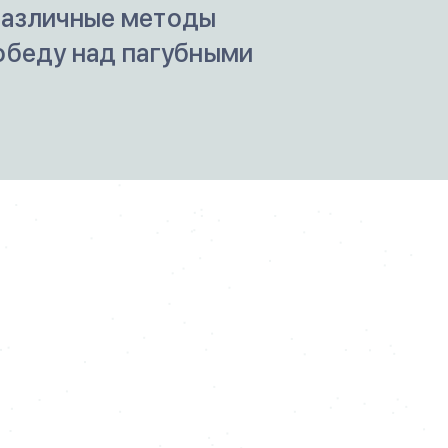
 различные методы
обеду над пагубными