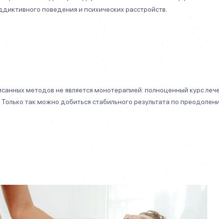
ддиктивного поведения и психических расстройств.
исанных методов не является монотерапией: полноценный курс леч
 Только так можно добиться стабильного результата по преодолен