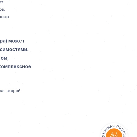
ет
ов.
канию
ра) может
исимостями.
гом,
 комплексное
рач скорой