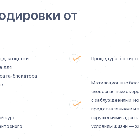
одировки от
:
, для оценки
Процедура блокиров
е для
рата-блокатора,
Мотивационные бесе
ые
словесная психокор
с заблуждениями, и
представлениями и 
й курс
нарушениями, адапт
ентозного
условиям жизни — ж