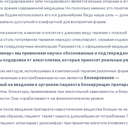
мин «кодирование» (или «кодировка») является весьма спорным и ег
ки зрения современной медицины. Но поскольку именно это понятие
мы будем использовать его и в дальнейшем. Ведь наша цель — дон
мально доступной и комфортной для восприятия форме.
я разнятся, и многие относятся к данному виду терапии с опаской
о на столь популярном термине нередко спекулируют, называя коди
ие псевдонаучные инсинуации. Разумеется, с официальной медици
олинар» мы применяем научно обоснованные и подтвержде
кодировки от алкоголизма, которые приносят реальные ре
их методов, используемых в комплексной терапии различных форм
раненным и востребованным из них является
блокирование —
ый на введении в организм пациента блокирующих препара
ппы: блокаторы, применяемые при алкогольной зависимости, и блок
ости. Они «срабатывают» на физиологическом уровне.
ми после введения препарата наркотические вещества больше не о
им образом, пациент теряет смысл в дальнейшем их потреблении. 
ациент испытывает дискомфорт при принятии алкоголя (появляетс