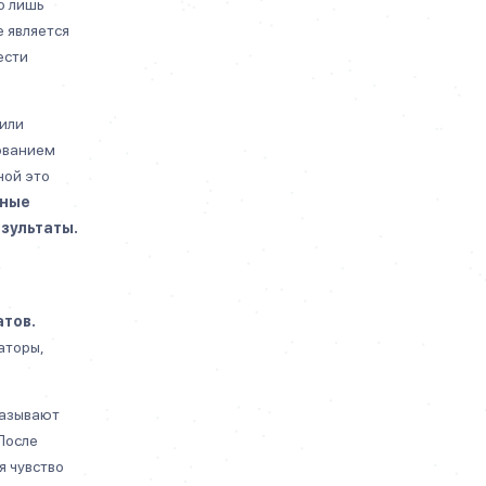
о лишь
 является
ести
 или
рованием
ной это
нные
зультаты.
тов.
аторы,
казывают
После
я чувство