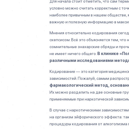
Для начала стоит отметить, что сам тер
условно можно считать корректным с точ
наиболее привычным в нашем обществе, 
важную и полезную информацию в макси
Мнения относительно кодирования сегодн
скепсисом. Всё это объясняется тем, чт
сомнительные знахарские обряды и проч
не имеет ничего общего.
В клинике «П
различными исследованиями методы 
Кодирование — это категория медицинск
зависимостей. Пожалуй, самым распрост
фармакологический метод, основанн
Их можно разделить на две основные гру
применяемые при наркотической зависим
В случае с наркотическими зависимостя
на организм эйфорического эффекта: так
процедуры кодирования от алкоголизма п