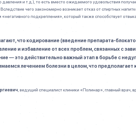
давления и т.д.), то есть вместо ожидаемого удовольствия получа
Вследствие чего закономерно возникает отказ от спиртных напитк
м «негативного подкрепления», который также способствует отвы
агают, что кодирование (введение препарата-блокато
ление и избавление от всех проблем, связанных с зав
ние — это действительно важный этап в борьбе с неду
имаемся лечением болезни в целом, что предполагает
оргиевич
, ведущий специалист клиники «Полинар»,
главный врач, в