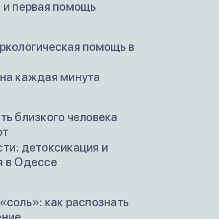
 и первая помощь
ркологическая помощь в
жна каждая минута
ть близкого человека
от
ти: детоксикация и
я в Одессе
«соль»: как распознать
ение