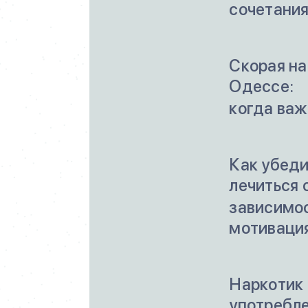
сочетания
Скорая на
Одессе:
когда ва
Как убеди
лечиться 
зависимос
мотиваци
Наркотик 
употребл