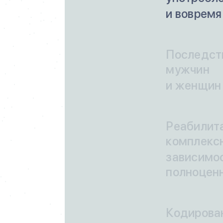
и вовремя
Последств
мужчин
и женщин 
Реабилита
комплекс
зависимос
полноцен
Кодирован