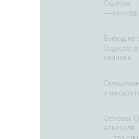
Одессе
— методы
Вывод из 
Одессе: 
клиники
Смешиван
с лекарст
Основы: О
алкоголя
— это сл