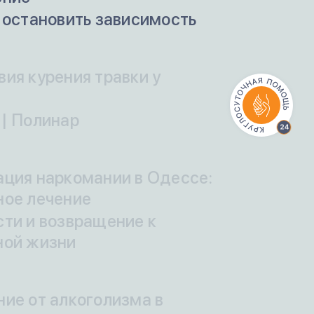
 остановить зависимость
ия курения травки у
| Полинар
ция наркомании в Одессе:
ное лечение
ти и возвращение к
ной жизни
ие от алкоголизма в