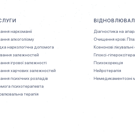
СЛУГИ
ВІДНОВЛЮВАЛЬ
вання наркоманії
Діагностика на апар
вання алкоголізму
Очищення крові. Пл
ка наркологічна допомога
Ксенонові лікувальні
вання залежностей
Гіпоксі-гіпероксітера
вання ігрової залежності
Психокорекція
вання харчових залежностей
Нейротерапія
вання психічних розладів
Немедикаментозні 
мога психотерапевта
овлювальна терапія