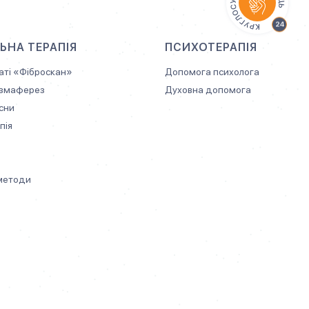
НА ТЕРАПІЯ
ПСИХОТЕРАПІЯ
аті «Фіброскан»
Допомога психолога
азмаферез
Духовна допомога
 сни
пія
методи