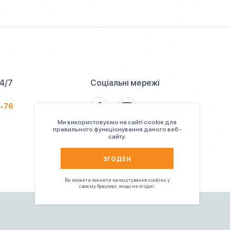
24/7
Соціальні мережі
6-76
Ми використовуємо на сайті cookie для
правильного функціонування даного веб-
сайту.
ЗГОДЕН
Ви можете змінити налаштування cookies у
своєму браузері, якщо не згодні.