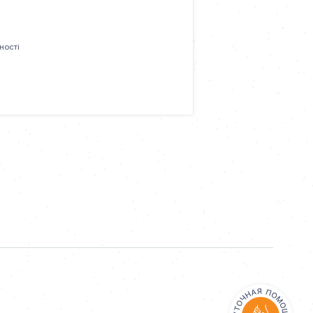
ності