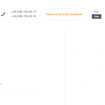
Рус
+38 (048) 728-94-73
Записатися на прийом
Укр
+38 (048) 728-94-74
у
*