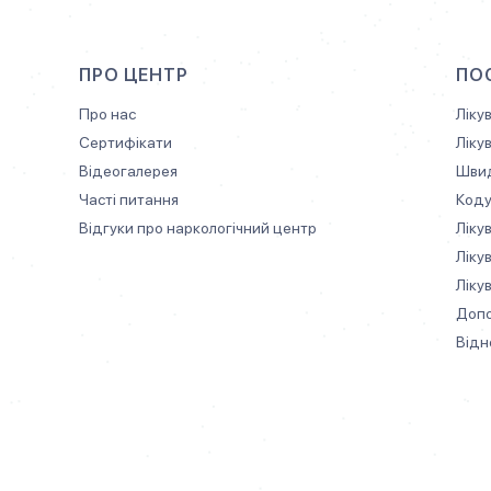
ПРО ЦЕНТР
ПО
Про нас
Ліку
Сертифікати
Ліку
Відеогалерея
Швид
Часті питання
Коду
Відгуки про наркологiчний центр
Ліку
Ліку
Ліку
Допо
Відн